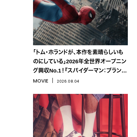
「トム・ホランドが、本作を素晴らしいも
のにしている」2026年全世界オープニン
グ興収No.1！『スパイダーマン：ブラン
ド・ニュー・デイ』
MOVIE
丨
2026.08.04