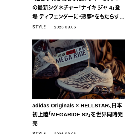
の最新シグネチャー「ナイキ ジャ 4」登
場 ディフェンダーに“悪夢”をもたらす一
足
STYLE
丨
2026.08.06
adidas Originals × HELLSTAR、日本
初上陸「MEGARIDE S2」を世界同時発
売
STYLE
丨
2026.08.06