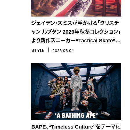
ジェイデン・スミスが手がける「クリスチ
ャン ルブタン 2026年秋冬コレクション」
より新作スニーカー“Tactical Skate”が
登場
STYLE
丨
2026.08.04
BAPE、“Timeless Culture”をテーマに