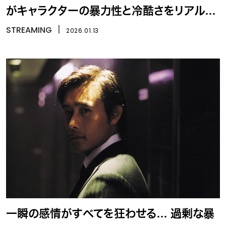
がキャラクターの暴力性と冷酷さをリアルに
する
STREAMING
丨
2026.01.13
一瞬の感情がすべてを狂わせる… 過剰な暴