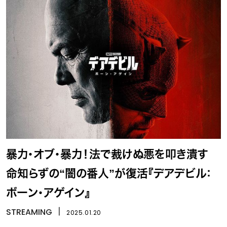
暴力・オブ・暴力！法で裁けぬ悪を叩き潰す
命知らずの“闇の番人”が復活『デアデビル：
ボーン・アゲイン』
STREAMING
丨
2025.01.20