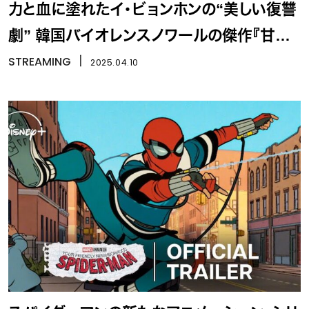
力と血に塗れたイ・ビョンホンの“美しい復讐
劇” 韓国バイオレンスノワールの傑作『甘い
人生』
STREAMING
丨
2025.04.10