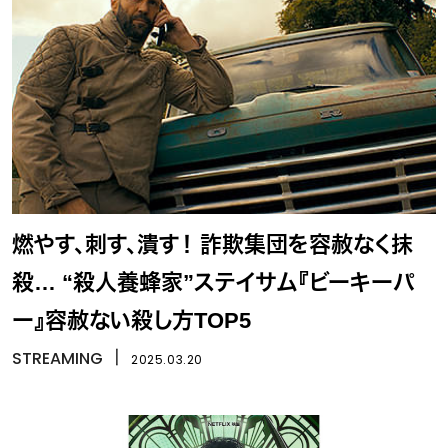
燃やす、刺す、潰す！ 詐欺集団を容赦なく抹
殺… “殺人養蜂家”ステイサム『ビーキーパ
ー』容赦ない殺し方TOP5
STREAMING
丨
2025.03.20