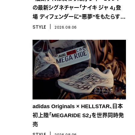
の最新シグネチャー「ナイキ ジャ 4」登
場 ディフェンダーに“悪夢”をもたらす一
足
STYLE
丨
2026.08.06
adidas Originals × HELLSTAR、日本
初上陸「MEGARIDE S2」を世界同時発
売
STYLE
丨
2026.08.06