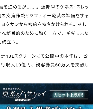
備を進めるが……。連邦軍のケネス・スレッ
議の支掩作戦とマフティー殲滅の準備をする
・ヨクサンから密約を持ちかけられる。そし
ぞれが目的のために動く一方で、ギギもまた
と旅立つ。
め合計431スクリーンにて公開中の本作は、公
で興行収入10億円、観客動員60万人を突破し