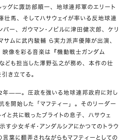
レッグに諏訪部順一、地球連邦軍のエリート
斉藤壮馬、そしてハサウェイが率いる反地球連
ンバー、ガウマン・ノビルに津田健次郎、ケリ
・マサムに武内駿輔 ら実力派声優陣が出演、
、映像を彩る音楽は『機動戦士ガンダム
』なども担当した澤野弘之が務め、本作の壮
を引き立てる。
から12年——。圧政を強いる地球連邦政府に対し
抗を開始した「マフティー」。そのリーダー
レイと共に戦ったブライトの息子、ハサウェ
示す少女ギギ・アンダルシアにかつてのトラウ
の言葉に翻弄されながらもマフティーとしての