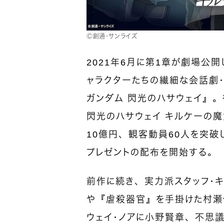
Ⓒ創通・サンライズ
2021年6月に第1章が劇場公
ャラクターたちの繊細な会話劇
ガンダム 閃光のハサウェイ』
閃光のハサウェイ キルケーの
10億円、観客動員60人を突破
プレゼントの配布を開始する。
前作に続き、実力派スタッフ・キャス
や『虐殺器官』を手掛けた村瀬
ウェイ・ノアに小野賢章、不思