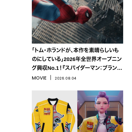
「トム・ホランドが、本作を素晴らしいも
のにしている」2026年全世界オープニン
グ興収No.1！『スパイダーマン：ブラン
ド・ニュー・デイ』
MOVIE
丨
2026.08.04