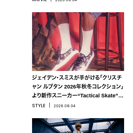
ジェイデン・スミスが手がける「クリスチ
ャン ルブタン 2026年秋冬コレクション」
より新作スニーカー“Tactical Skate”が
登場
STYLE
丨
2026.08.04