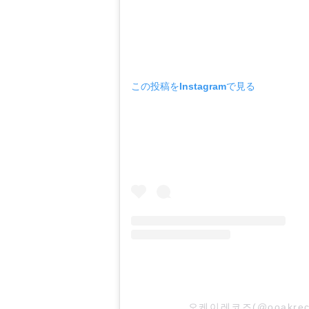
この投稿をInstagramで見る
오케이레코즈(@ooakre