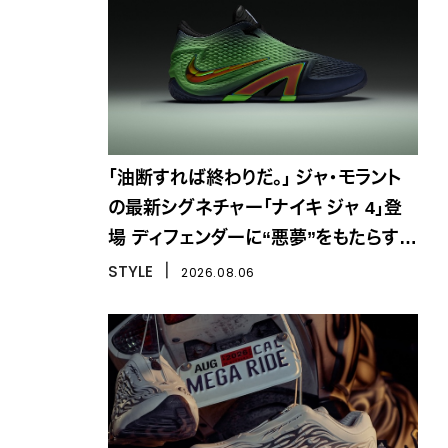
「油断すれば終わりだ。」 ジャ・モラント
の最新シグネチャー「ナイキ ジャ 4」登
場 ディフェンダーに“悪夢”をもたらす一
足
STYLE
丨
2026.08.06