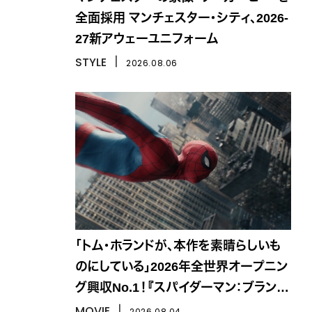
全面採用 マンチェスター・シティ、2026-
27新アウェーユニフォーム
STYLE
丨
2026.08.06
「トム・ホランドが、本作を素晴らしいも
のにしている」2026年全世界オープニン
グ興収No.1！『スパイダーマン：ブラン
ド・ニュー・デイ』
MOVIE
丨
2026.08.04