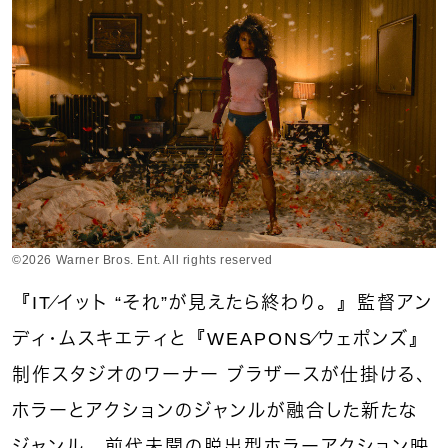
©2026 Warner Bros. Ent. All rights reserved
『IT／イット “それ”が見えたら終わり。』監督アン
ディ・ムスキエティと『WEAPONS／ウェポンズ』
制作スタジオのワーナー ブラザースが仕掛ける、
ホラーとアクションのジャンルが融合した新たな
ジャンル、前代未聞の脱出型ホラーアクション映