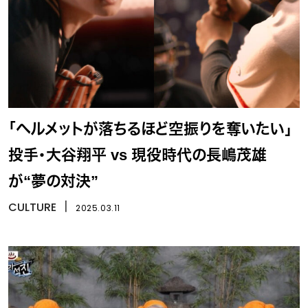
「ヘルメットが落ちるほど空振りを奪いたい」
投手・大谷翔平 vs 現役時代の長嶋茂雄
が“夢の対決”
CULTURE
丨
2025.03.11