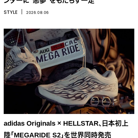
ンダーに“悪夢”をもたらす一足
STYLE
丨
2026.08.06
adidas Originals × HELLSTAR、日本初上
陸「MEGARIDE S2」を世界同時発売