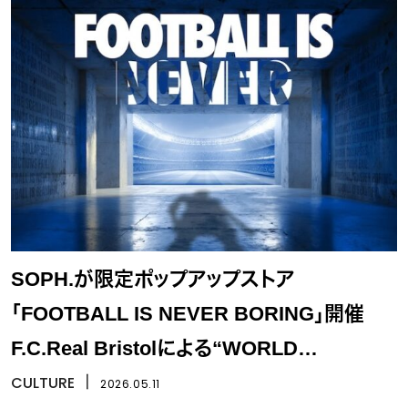
SOPH.が限定ポップアップストア
「FOOTBALL IS NEVER BORING」開催
F.C.Real Bristolによる“WORLD
CHAMPIONSHIPS”始動
CULTURE
丨
2026.05.11