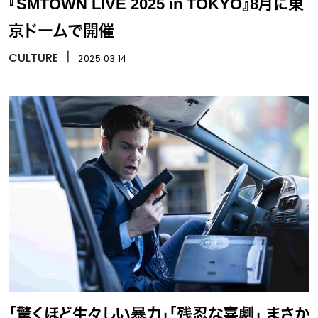
『SMTOWN LIVE 2025 in TOKYO』8月に東
京ドームで開催
CULTURE
丨
2025.03.14
「驚くほど生々しい暴力」「残忍な喜劇」 まさか