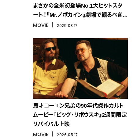
まさかの全米初登場No.1大ヒットスタ
ート！『Mr.ノボカイン』劇場で観るべき理
由は？
MOVIE
丨
2025.03.17
鬼才コーエン兄弟の90年代傑作カルト
ムービー『ビッグ・リボウスキ』2週間限定
リバイバル上映
MOVIE
丨
2026.05.17