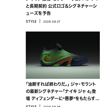
と長期契約 公式ロゴ＆シグネチャーシ
ューズを予告
STYLE
丨
2026.08.07
「油断すれば終わりだ。」 ジャ・モラント
の最新シグネチャー「ナイキ ジャ 4」登
場 ディフェンダーに“悪夢”をもたらす一
足
STYLE
丨
2026.08.06