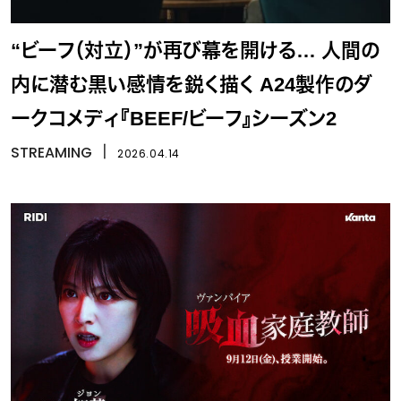
“ビーフ（対立）”が再び幕を開ける… 人間の
内に潜む黒い感情を鋭く描く A24製作のダ
ークコメディ『BEEF/ビーフ』シーズン2
STREAMING
丨
2026.04.14