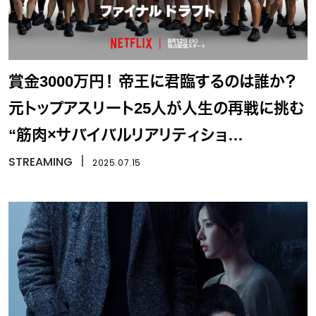
賞金3000万円！ 帝王に君臨するのは誰か？
元トップアスリート25人が人生の再戦に挑む
“筋肉×サバイバルリアリティショ
ー”Netflix『ファイナルドラフト』
STREAMING
丨
2025.07.15