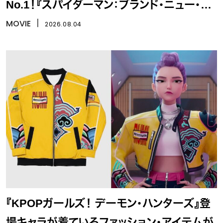
No.1！『スパイダーマン：ブランド・ニュー・デ
イ』
MOVIE
丨
2026.08.04
『KPOPガールズ！ デーモン・ハンターズ』登
場キャラが着ているファッション・アイテムが