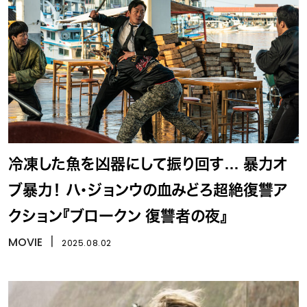
冷凍した魚を凶器にして振り回す… 暴力オ
ブ暴力！ ハ・ジョンウの血みどろ超絶復讐ア
クション『ブロークン 復讐者の夜』
MOVIE
丨
2025.08.02