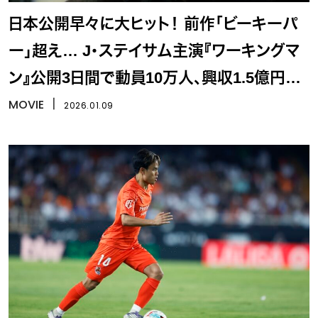
日本公開早々に大ヒット！ 前作「ビーキーパ
ー」超え… J・ステイサム主演『ワーキングマ
ン』公開3日間で動員10万人、興収1.5億円突
破
MOVIE
丨
2026.01.09