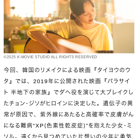
©︎2025 K-MOVIE STUDIO ALL RIGHTS RESERVED.
今回、韓国のリメイクによる映画『タイヨウのウ
タ』では、2019年に公開された映画『パラサイ
ト 半地下の家族』でダヘ役を演じて大ブレイクし
たチョン・ジソがヒロインに決定した。遺伝子の異
常が原因で、紫外線にあたると高確率で皮膚がん
になる難病“XP（色素性乾皮症）”を抱えた少女・ミ
ソル。遠くから見つめていた片想いの少年に勇気