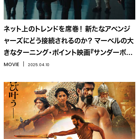
ネット上のトレンドを席巻！ 新たなアベンジ
ャーズにどう接続されるのか？ マーベルの大
きなターニング・ポイント映画『サンダーボル
ツ*』最新予告編
MOVIE
丨
2025.04.10