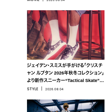
ジェイデン・スミスが手がける「クリスチ
ャン ルブタン 2026年秋冬コレクション」
より新作スニーカー“Tactical Skate”が
登場
STYLE
丨
2026.08.04