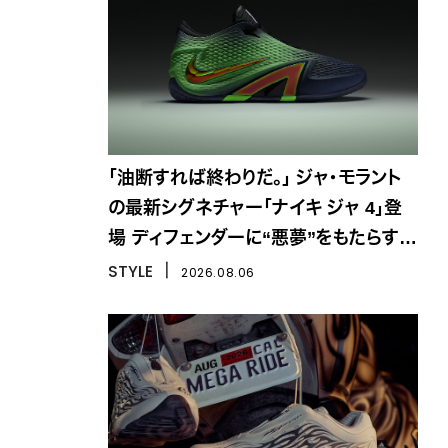
「油断すれば終わりだ。」 ジャ・モラント
の最新シグネチャー「ナイキ ジャ 4」登
場 ディフェンダーに“悪夢”をもたらす一
足
STYLE
丨
2026.08.06