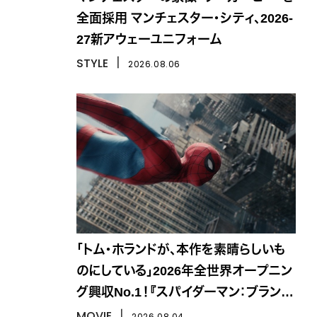
全面採用 マンチェスター・シティ、2026-
27新アウェーユニフォーム
STYLE
丨
2026.08.06
「トム・ホランドが、本作を素晴らしいも
のにしている」2026年全世界オープニン
グ興収No.1！『スパイダーマン：ブラン
ド・ニュー・デイ』
MOVIE
丨
2026.08.04