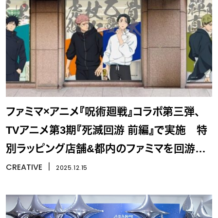
ファミマ×アニメ『呪術廻戦』コラボ第三弾、
TVアニメ第3期『死滅回游 前編』で実施 特
別ラッピング店舗&都内のファミマを回游ス
タンプラリー開催
CREATIVE
丨
2025.12.15