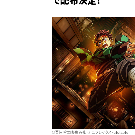
©︎吾峠呼世晴／集英社・アニプレックス・ufotable