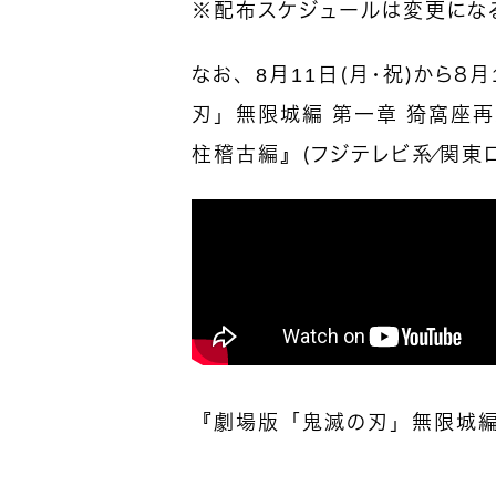
※配布スケジュールは変更にな
なお、8月11日（月・祝）から８
刃」無限城編 第一章 猗窩座
柱稽古編』（フジテレビ系／関東
『劇場版「鬼滅の刃」無限城編