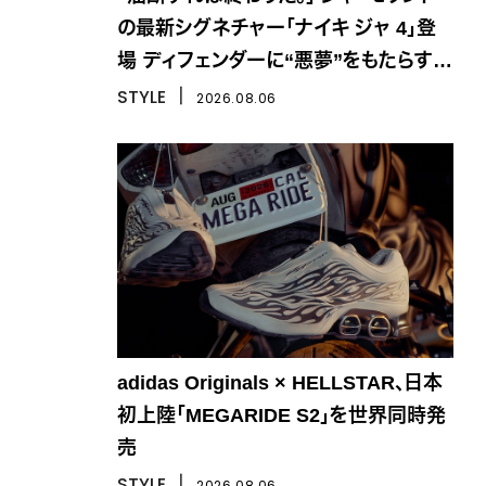
の最新シグネチャー「ナイキ ジャ 4」登
場 ディフェンダーに“悪夢”をもたらす一
足
STYLE
丨
2026.08.06
adidas Originals × HELLSTAR、日本
初上陸「MEGARIDE S2」を世界同時発
売
STYLE
丨
2026.08.06