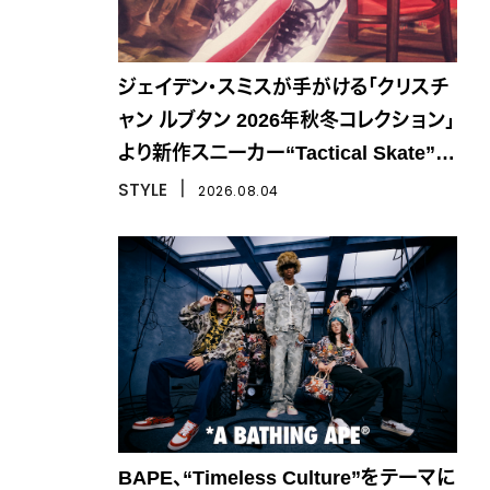
ジェイデン・スミスが手がける「クリスチ
ャン ルブタン 2026年秋冬コレクション」
より新作スニーカー“Tactical Skate”が
登場
STYLE
丨
2026.08.04
BAPE、“Timeless Culture”をテーマに