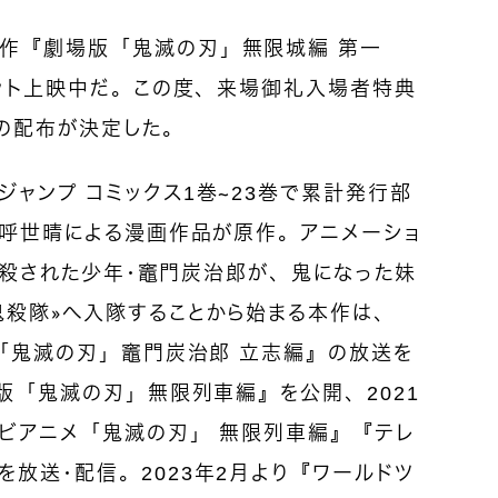
作『劇場版「鬼滅の刃」無限城編 第一
ヒット上映中だ。この度、来場御礼入場者特典
」の配布が決定した。
ャンプ コミックス1巻～23巻で累計発行部
峠呼世晴による漫画作品が原作。アニメーショ
鬼に殺された少年・竈門炭治郎が、鬼になった妹
《鬼殺隊》へ入隊することから始まる本作は、
メ「鬼滅の刃」竈門炭治郎 立志編』の放送を
場版「鬼滅の刃」無限列車編』を公開、2021
レビアニメ「鬼滅の刃」 無限列車編』『テレ
放送・配信。2023年2月より『ワールドツ