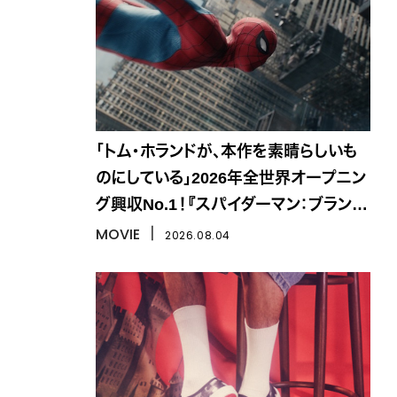
「トム・ホランドが、本作を素晴らしいも
のにしている」2026年全世界オープニン
グ興収No.1！『スパイダーマン：ブラン
ド・ニュー・デイ』
MOVIE
丨
2026.08.04