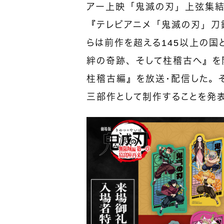
アー上映「鬼滅の刃」上弦集結
『テレビアニメ「鬼滅の刃」刀鍛
らは前作を超える145以上の
絆の奇跡、そして柱稽古へ』を
柱稽古編』を放送・配信した。
三部作として制作することを発