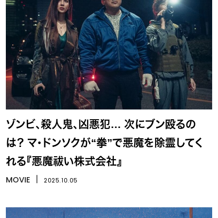
ゾンビ、殺人鬼、凶悪犯… 次にブン殴るの
は？ マ・ドンソクが“拳”で悪魔を除霊してく
れる『悪魔祓い株式会社』
MOVIE
丨
2025.10.05