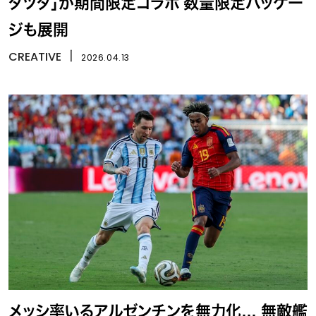
タツタ」が期間限定コラボ 数量限定パッケー
ジも展開
CREATIVE
丨
2026.04.13
メッシ率いるアルゼンチンを無力化… 無敵艦