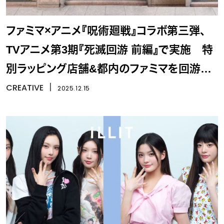
ファミマ×アニメ『呪術廻戦』コラボ第三弾、
TVアニメ第3期『死滅回游 前編』で実施 特
別ラッピング店舗&都内のファミマを回游ス
タンプラリー開催
CREATIVE
丨
2025.12.15