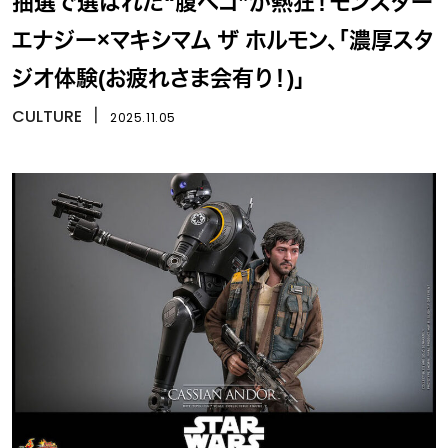
抽選で選ばれた“腹ペコ”が熱狂！モンスター
エナジー×マキシマム ザ ホルモン、「濃厚スタ
ジオ体験(お疲れさま会有り！)」
CULTURE
丨
2025.11.05