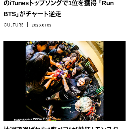
のiTunesトップソングで1位を獲得 「Run
BTS」がチャート逆走
CULTURE
丨
2026.01.03