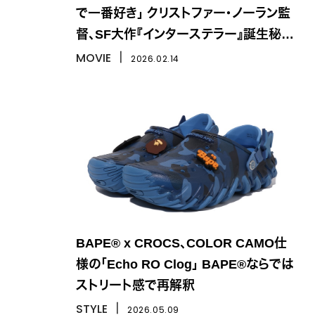
で一番好き」 クリストファー・ノーラン監
督、SF大作『インターステラー』誕生秘話
を語る
MOVIE
丨
2026.02.14
BAPE® x CROCS、COLOR CAMO仕
様の「Echo RO Clog」 BAPE®ならでは
ストリート感で再解釈
STYLE
丨
2026.05.09