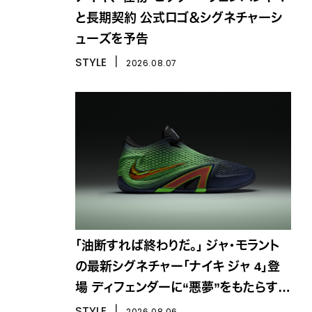
と長期契約 公式ロゴ＆シグネチャーシ
ューズを予告
STYLE
丨
2026.08.07
「油断すれば終わりだ。」 ジャ・モラント
の最新シグネチャー「ナイキ ジャ 4」登
場 ディフェンダーに“悪夢”をもたらす一
足
STYLE
丨
2026.08.06