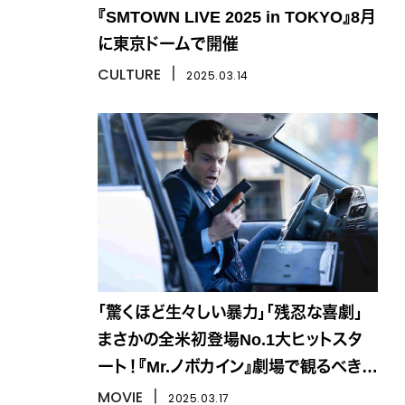
『SMTOWN LIVE 2025 in TOKYO』8月
に東京ドームで開催
CULTURE
丨
2025.03.14
「驚くほど生々しい暴力」「残忍な喜劇」
まさかの全米初登場No.1大ヒットスタ
ート！『Mr.ノボカイン』劇場で観るべき理
由は？
MOVIE
丨
2025.03.17