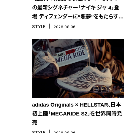
の最新シグネチャー「ナイキ ジャ 4」登
場 ディフェンダーに“悪夢”をもたらす一
足
STYLE
丨
2026.08.06
adidas Originals × HELLSTAR、日本
初上陸「MEGARIDE S2」を世界同時発
売
STYLE
丨
2026.08.06