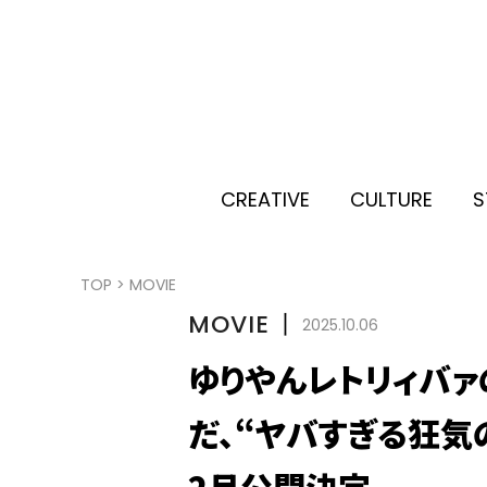
CREATIVE
CULTURE
S
TOP
>
MOVIE
MOVIE
丨
2025.10.06
ゆりやんレトリィバ
だ、“ヤバすぎる狂気
2月公開決定