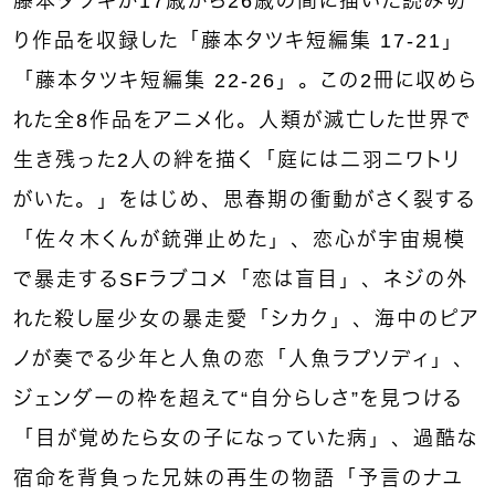
藤本タツキが17歳から26歳の間に描いた読み切
り作品を収録した「藤本タツキ短編集 17-21」
「藤本タツキ短編集 22-26」。この2冊に収めら
れた全8作品をアニメ化。人類が滅亡した世界で
生き残った2人の絆を描く「庭には二羽ニワトリ
がいた。」をはじめ、思春期の衝動がさく裂する
「佐々木くんが銃弾止めた」、恋心が宇宙規模
で暴走するSFラブコメ「恋は盲目」、ネジの外
れた殺し屋少女の暴走愛「シカク」、海中のピア
ノが奏でる少年と人魚の恋「人魚ラプソディ」、
ジェンダーの枠を超えて“自分らしさ”を見つける
「目が覚めたら女の子になっていた病」、過酷な
宿命を背負った兄妹の再生の物語「予言のナユ