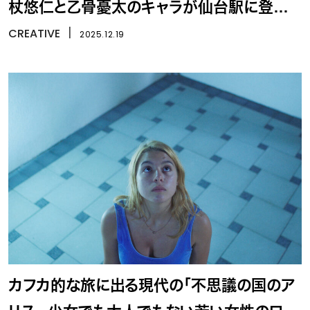
杖悠仁と乙骨憂太のキャラが仙台駅に登場、
ラッピング新幹線と「特級フォトセッション」
CREATIVE
丨
2025.12.19
カフカ的な旅に出る現代の「不思議の国のア