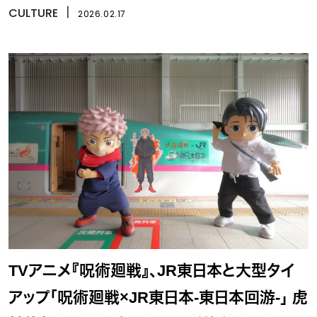
CULTURE
丨
2026.02.17
TVアニメ『呪術廻戦』、JR東日本と大型タイ
アップ「呪術廻戦×JR東日本-東日本回游-」 虎