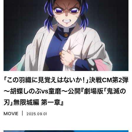
「この羽織に見覚えはないか！」決戦CM第2弾
～胡蝶しのぶvs童磨～公開『劇場版「鬼滅の
刃」無限城編 第一章』
MOVIE
丨
2025.09.01