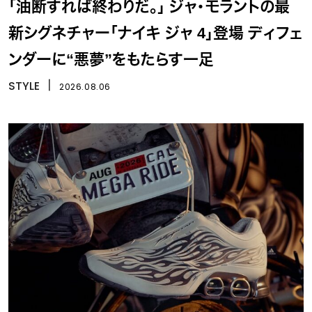
「油断すれば終わりだ。」 ジャ・モラントの最
新シグネチャー「ナイキ ジャ 4」登場 ディフェ
ンダーに“悪夢”をもたらす一足
STYLE
丨
2026.08.06