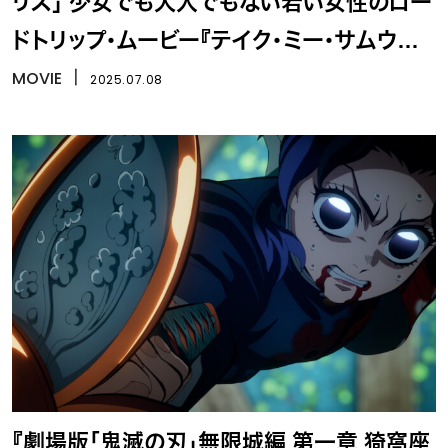
リス」 少女でも大人でもない若い女性のロー
ドトリップ・ムービー『テイク・ミー・サムウェ
ア・ナイス』
MOVIE
丨
2025.07.08
『劇場版「鬼滅の刃」無限城編 第一章 猗窩座