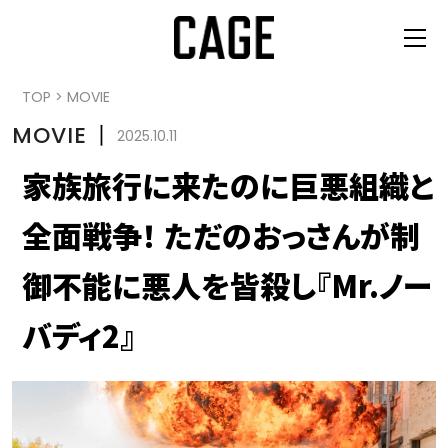
TOP
>
MOVIE
MOVIE
丨
2025.10.11
家族旅行に来たのに巨悪組織と
全面戦争！ ただのおっさんが制
御不能に悪人を皆殺し『Mr.ノー
バディ2』