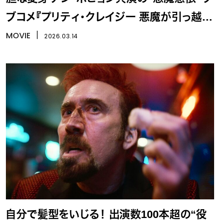
ブコメ『プリティ・クレイジー 悪魔が引っ越し
てきた』
MOVIE
丨
2026.03.14
自分で髪型をいじる！ 出演数100本超の“役