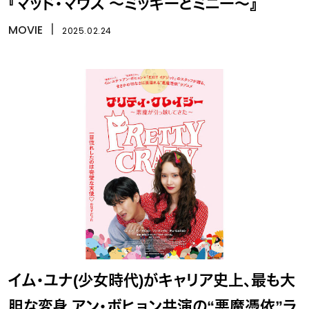
『マッド・マウス ～ミッキーとミニー～』
MOVIE
丨
2025.02.24
イム・ユナ(少女時代)がキャリア史上、最も大
胆な変身 アン・ボヒョン共演の“悪魔憑依”ラ