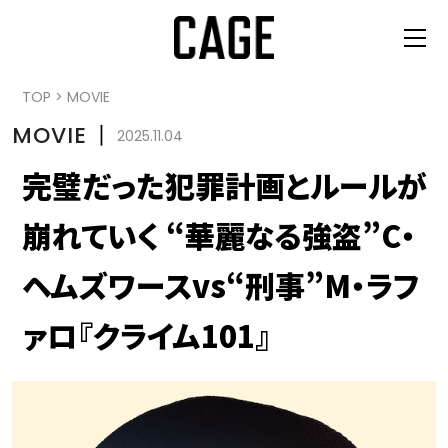
TOP
>
MOVIE
MOVIE
丨
2025.11.04
完璧だった犯罪計画とルールが
崩れていく “華麗なる強盗”C・
ヘムズワースvs“刑事”M・ラフ
ァロ『クライム101』