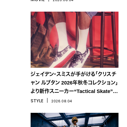
ジェイデン・スミスが手がける「クリスチ
ャン ルブタン 2026年秋冬コレクション」
より新作スニーカー“Tactical Skate”が
登場
STYLE
丨
2026.08.04