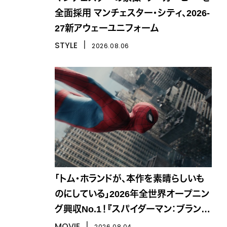
全面採用 マンチェスター・シティ、2026-
27新アウェーユニフォーム
STYLE
丨
2026.08.06
「トム・ホランドが、本作を素晴らしいも
のにしている」2026年全世界オープニン
グ興収No.1！『スパイダーマン：ブラン
ド・ニュー・デイ』
MOVIE
丨
2026.08.04