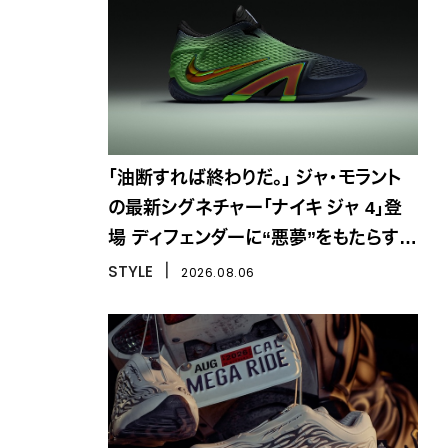
「油断すれば終わりだ。」 ジャ・モラント
の最新シグネチャー「ナイキ ジャ 4」登
場 ディフェンダーに“悪夢”をもたらす一
足
STYLE
丨
2026.08.06