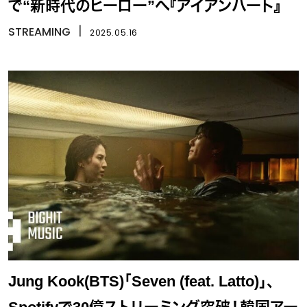
で“新時代のヒーロー”へ『アイアンハート』
STREAMING
丨
2025.05.16
Jung Kook(BTS)「Seven (feat. Latto)」、