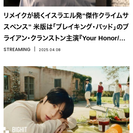
リメイクが続くイスラエル発“傑作クライムサ
スペンス” 米版は「ブレイキング・バッド」のブ
ライアン・クランストン主演『Your Honor/追
い詰められた判事』
STREAMING
丨
2025.04.08