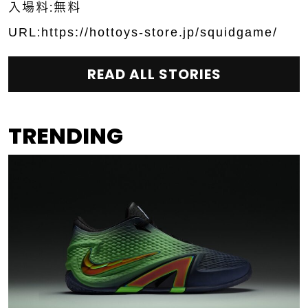
入場料：無料
URL：
https://hottoys-store.jp/squidgame/
READ ALL STORIES
TRENDING