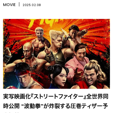
像
MOVIE
丨
2025.02.08
実写映画化『ストリートファイター』全世界同
時公開 “波動拳”が炸裂する圧巻ティザー予