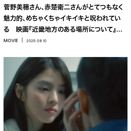
菅野美穂さん、赤楚衛二さんがとてつもなく
魅力的、めちゃくちゃイキイキと呪われてい
る 映画『近畿地方のある場所について』白
石晃士×背筋 （聞き手・ギンティ小林）
MOVIE
丨
2025.08.10