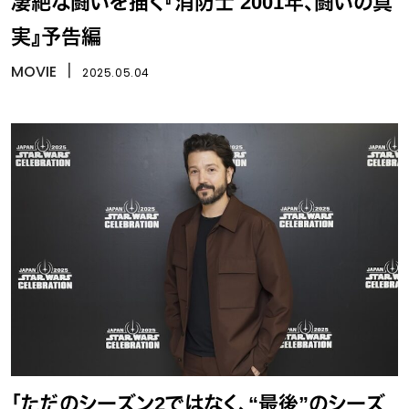
凄絶な闘いを描く『消防士 2001年、闘いの真
実』予告編
MOVIE
丨
2025.05.04
「ただのシーズン2ではなく、“最後”のシーズ