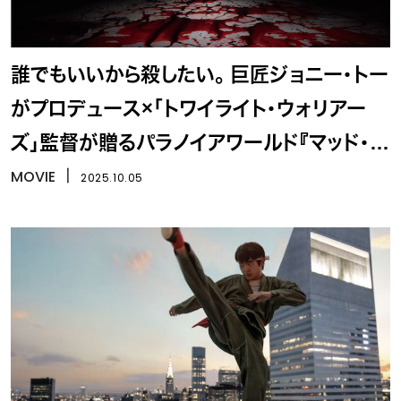
誰でもいいから殺したい。 巨匠ジョニー・トー
がプロデュース×「トワイライト・ウォリアー
ズ」監督が贈るパラノイアワールド『マッド・フ
ェイト 狂運』
MOVIE
丨
2025.10.05