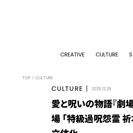
CREATIVE
CULTURE
S
TOP
>
CULTURE
CULTURE
丨
2025.12.25
愛と呪いの物語『劇場
場 「特級過呪怨霊 祈
立体化