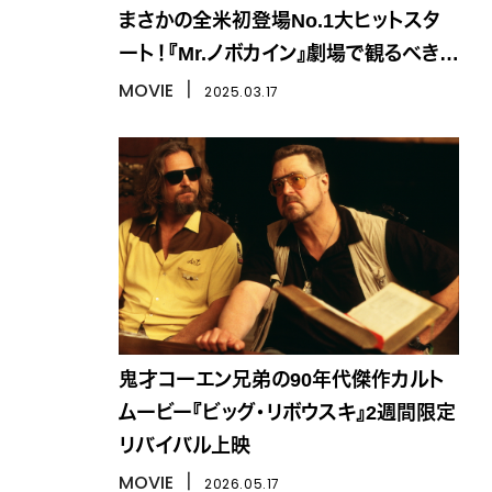
まさかの全米初登場No.1大ヒットスタ
ート！『Mr.ノボカイン』劇場で観るべき理
由は？
MOVIE
丨
2025.03.17
鬼才コーエン兄弟の90年代傑作カルト
ムービー『ビッグ・リボウスキ』2週間限定
リバイバル上映
MOVIE
丨
2026.05.17