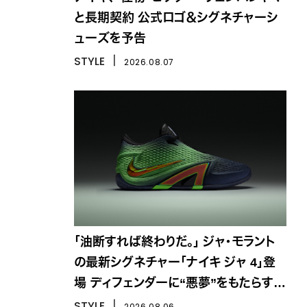
と長期契約 公式ロゴ＆シグネチャーシ
ューズを予告
STYLE
丨
2026.08.07
「油断すれば終わりだ。」 ジャ・モラント
の最新シグネチャー「ナイキ ジャ 4」登
場 ディフェンダーに“悪夢”をもたらす一
足
STYLE
丨
2026.08.06