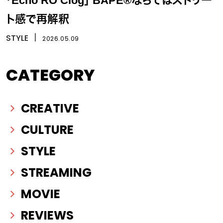
「Echo RO Clog」 BAPE®ならではストリー
ト感で再解釈
STYLE
丨
2026.05.09
CATEGORY
CREATIVE
CULTURE
STYLE
STREAMING
MOVIE
REVIEWS