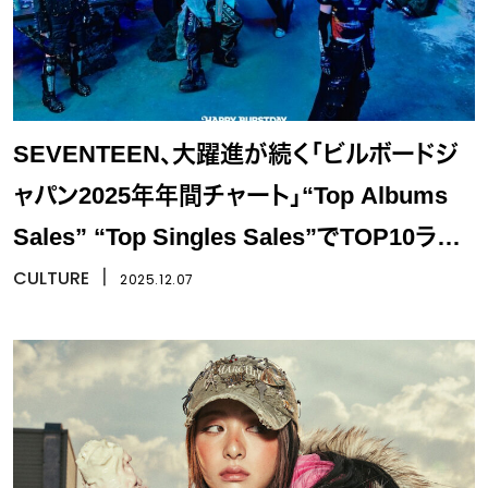
SEVENTEEN、大躍進が続く「ビルボードジ
ャパン2025年年間チャート」“Top Albums
Sales” “Top Singles Sales”でTOP10ラン
クイン
CULTURE
丨
2025.12.07