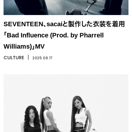
SEVENTEEN、sacaiと製作した衣装を着用
「Bad Influence (Prod. by Pharrell
Williams)」MV
CULTURE
丨
2025.06.17