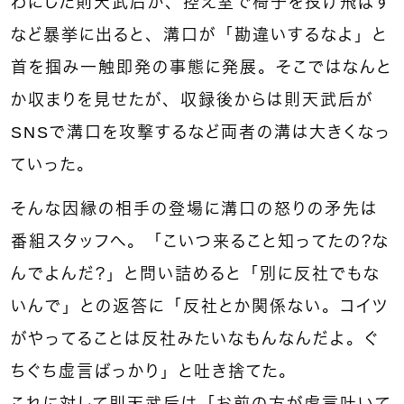
わにした則天武后が、控え室で椅子を投げ飛ばす
など暴挙に出ると、溝口が「勘違いするなよ」と
首を掴み一触即発の事態に発展。そこではなんと
か収まりを見せたが、収録後からは則天武后が
SNSで溝口を攻撃するなど両者の溝は大きくなっ
ていった。
そんな因縁の相手の登場に溝口の怒りの矛先は
番組スタッフへ。「こいつ来ること知ってたの？な
んでよんだ？」と問い詰めると「別に反社でもな
いんで」との返答に「反社とか関係ない。コイツ
がやってることは反社みたいなもんなんだよ。ぐ
ちぐち虚言ばっかり」と吐き捨てた。
これに対して則天武后は「お前の方が虚言吐いて