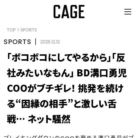
TOP
>
SPORTS
SPORTS
丨
2025.12.12
「ボコボコにしてやるから」「反
社みたいなもん」 BD溝口勇児
COOがブチギレ！ 挑発を続け
る“因縁の相手”と激しい舌
戦… ネット騒然