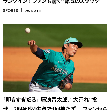
ランクイン！ ファンも驚く“脅威のスタッツ”
SPORTS
丨
2025.04.11
「叩きすぎだろ」 藤浪晋太郎、“大荒れ”投
球 3四死球4失点で1回持たず… ファンから