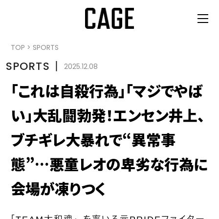
TOP
>
SPORTS
SPORTS
丨
2025.12.08
「これは自殺行為」「マジでやば
い」大乱闘勃発！エンセン井上、
ブチギレ大暴れで“異常事
態”…悪童レオの卑劣な行為に
会場が凍りつく