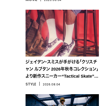
ジェイデン・スミスが手がける「クリスチ
ャン ルブタン 2026年秋冬コレクション」
より新作スニーカー“Tactical Skate”が
登場
STYLE
丨
2026.08.04