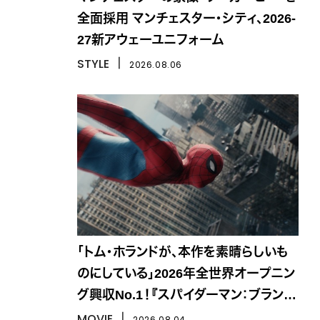
全面採用 マンチェスター・シティ、2026-
27新アウェーユニフォーム
STYLE
丨
2026.08.06
「トム・ホランドが、本作を素晴らしいも
のにしている」2026年全世界オープニン
グ興収No.1！『スパイダーマン：ブラン
ド・ニュー・デイ』
MOVIE
丨
2026.08.04