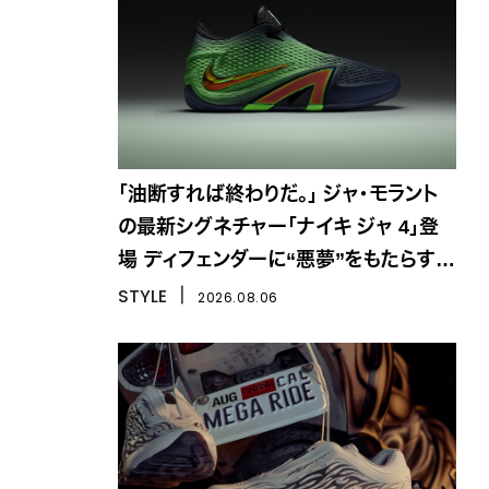
「油断すれば終わりだ。」 ジャ・モラント
の最新シグネチャー「ナイキ ジャ 4」登
場 ディフェンダーに“悪夢”をもたらす一
足
STYLE
丨
2026.08.06