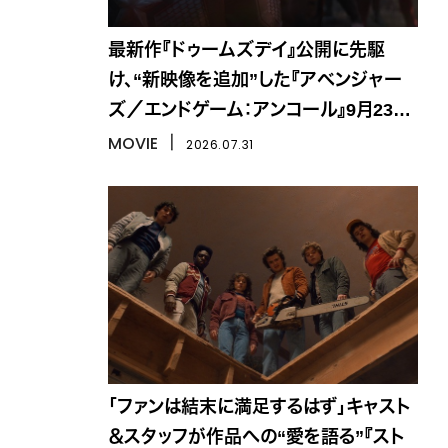
最新作『ドゥームズデイ』公開に先駆
け、“新映像を追加”した『アベンジャー
ズ／エンドゲーム：アンコール』9月23日
より限定公開
MOVIE
丨
2026.07.31
「ファンは結末に満足するはず」キャスト
＆スタッフが作品への“愛を語る”『スト