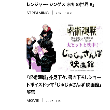
レンジャー・シングス 未知の世界 5』
STREAMING
丨
2025.09.25
『呪術廻戦』芥見下々、書き下ろしショー
トボイスドラマ「じゅじゅさんぽ 映画館」
解禁
MOVIE
丨
2025.11.16