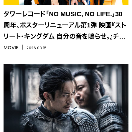
タワーレコード「NO MUSIC, NO LIFE.」30
周年、ポスターリニューアル第1弾 映画『スト
リート・キングダム 自分の音を鳴らせ。』チー
ムが抜擢
MOVIE
丨
2026.03.15