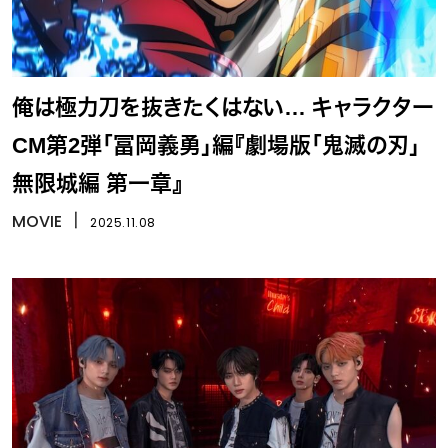
俺は極力刀を抜きたくはない… キャラクター
CM第2弾「冨岡義勇」編『劇場版「鬼滅の刃」
無限城編 第一章』
MOVIE
丨
2025.11.08