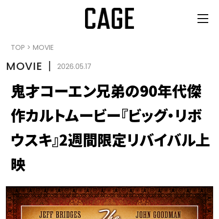
TOP
>
MOVIE
MOVIE
丨
2026.05.17
鬼才コーエン兄弟の90年代傑
作カルトムービー『ビッグ・リボ
ウスキ』2週間限定リバイバル上
映