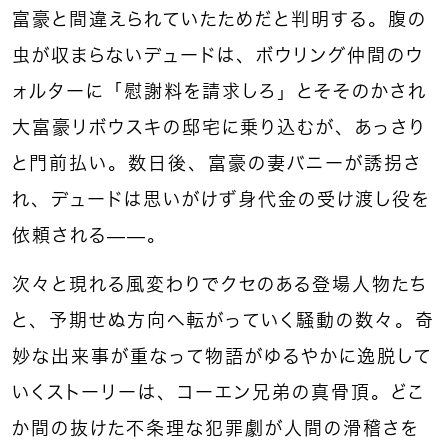
富豪と間違えられていたためだと判明する。腹の
虫が収まらないデュードは、ボウリング仲間のウ
ォルターに「慰謝料を請求しろ」とそそのかされ
大富豪リボウスキの邸宅に乗り込むが、あっさり
と門前払い。数日後、富豪の妻バニーが誘拐さ
れ、デュードは思いがけず身代金の受け渡し役を
依頼される——。
次々と現れる風変わりでクセのある登場人物たち
と、予期せぬ方向へ転がっていく騒動の数々。奇
妙な出来事が重なって物語がゆるやかに逸脱して
いくストーリーは、コーエン兄弟の真骨頂。どこ
か間の抜けた不条理な犯罪劇が人間の滑稽さを