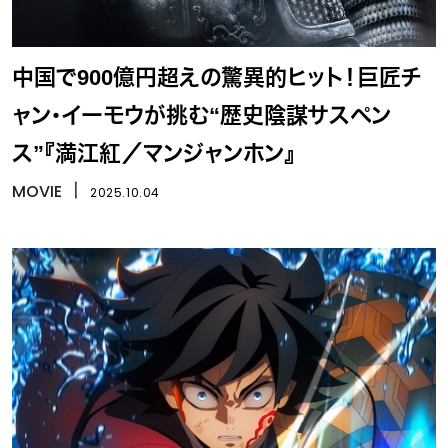
中国で900億円超えの驚異的ヒット！巨匠チ
ャン・イーモウが挑む“歴史陰謀サスペン
ス”『満江紅／マンジャンホン』
MOVIE
丨
2025.10.04