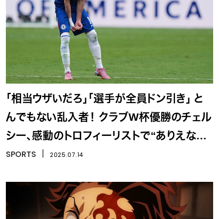
「相当ウザいだろ」「選手が全員ドン引き」 と
んでもない乱入者！ クラブW杯優勝のチェル
シー、感動のトロフィーリストで“ありえない
事態”に…
SPORTS
丨
2025.07.14