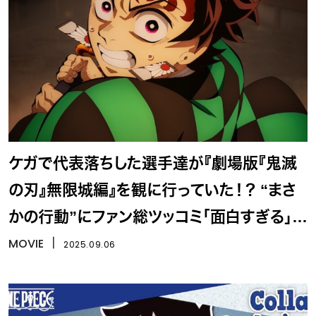
ケガで代表落ちした選手達が『劇場版『鬼滅
の刃』無限城編』を観に行っていた！？ “まさ
かの行動”にファン総ツッコミ「面白すぎる」
「映画館ごと買えそう」
MOVIE
丨
2025.09.06