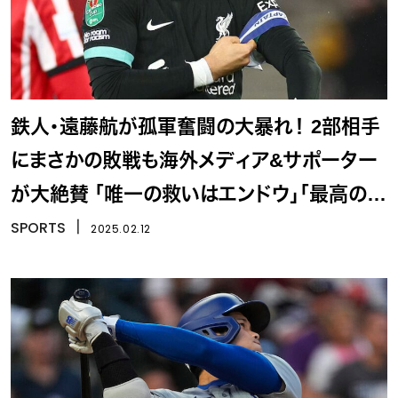
鉄人・遠藤航が孤軍奮闘の大暴れ！ 2部相手
にまさかの敗戦も海外メディア&サポーター
が大絶賛 「唯一の救いはエンドウ」「最高のパ
フォーマンス」
SPORTS
丨
2025.02.12