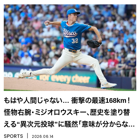
もはや人間じゃない… 衝撃の最速168km！
怪物右腕・ミジオロウスキー、歴史を塗り替
える“異次元投球”に騒然「意味が分からな
い」「ゲームの世界だろ」
SPORTS
丨
2026.06.14