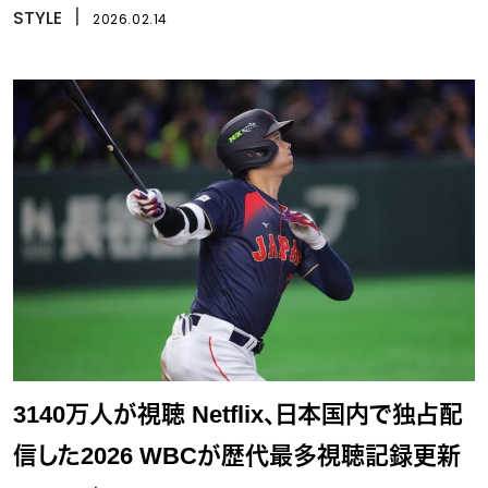
001 LUX “Truffle”」発表
STYLE
丨
2026.02.14
3140万人が視聴 Netflix、日本国内で独占配
信した2026 WBCが歴代最多視聴記録更新