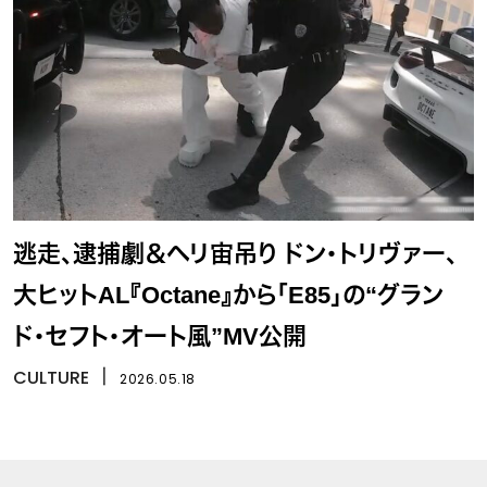
逃走、逮捕劇＆ヘリ宙吊り ドン・トリヴァー、
大ヒットAL『Octane』から「E85」の“グラン
ド・セフト・オート風”MV公開
CULTURE
丨
2026.05.18