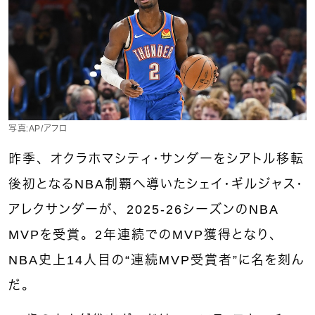
写真：AP/アフロ
昨季、
オクラホマシティ・サンダー
をシアトル移転
後初となるNBA制覇へ導いた
シェイ・ギルジャス・
アレクサンダー
が、2025-26シーズンのNBA
MVPを受賞。2年連続でのMVP獲得となり、
NBA史上14人目の“連続MVP受賞者”に名を刻ん
だ。