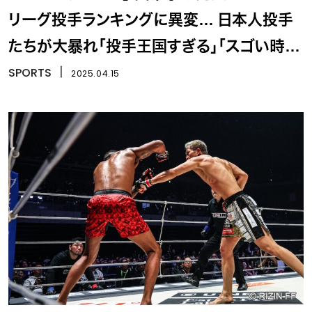
リーグ投手ランキングに異変… 日本人投手
たちが大暴れ「投手王国すぎる」「スゴい時代
だ」
SPORTS
丨
2025.04.15