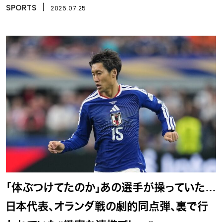
撼
SPORTS
丨
2025.07.25
「体ぶつけてたのか」あの選手が操っていた…
日本代表、オランダ戦の劇的同点弾、裏で行