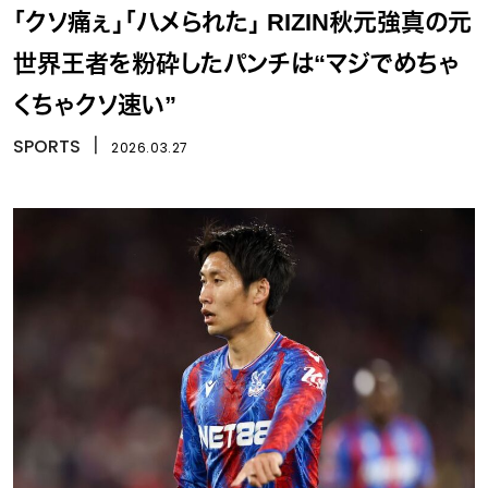
「クソ痛ぇ」「ハメられた」 RIZIN秋元強真の元
世界王者を粉砕したパンチは“マジでめちゃ
くちゃクソ速い”
SPORTS
丨
2026.03.27