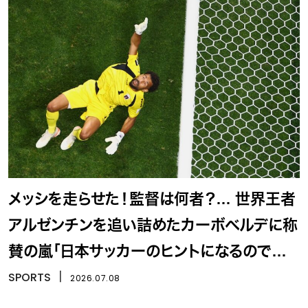
メッシを走らせた！監督は何者？… 世界王者
アルゼンチンを追い詰めたカーボベルデに称
賛の嵐「日本サッカーのヒントになるので
は？」
SPORTS
丨
2026.07.08