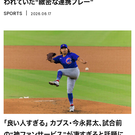
われていた“緻密な連携プレー”
SPORTS
丨
2026.06.17
「良い人すぎる」 カブス・今永昇太、試合前
の“神ファンサービス”が凄すぎると話題に