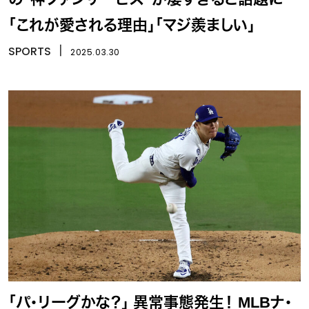
「これが愛される理由」「マジ羨ましい」
SPORTS
丨
2025.03.30
「パ・リーグかな？」 異常事態発生！ MLBナ・