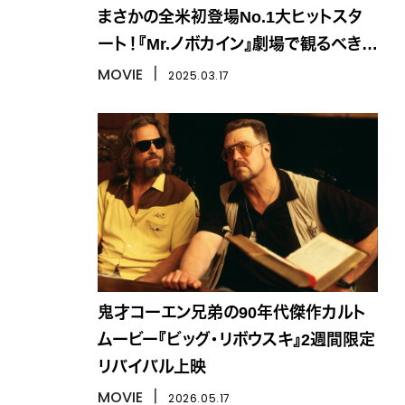
まさかの全米初登場No.1大ヒットスタ
ート！『Mr.ノボカイン』劇場で観るべき理
由は？
MOVIE
丨
2025.03.17
鬼才コーエン兄弟の90年代傑作カルト
ムービー『ビッグ・リボウスキ』2週間限定
リバイバル上映
MOVIE
丨
2026.05.17