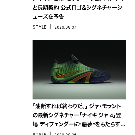
と長期契約 公式ロゴ＆シグネチャーシ
ューズを予告
STYLE
丨
2026.08.07
「油断すれば終わりだ。」 ジャ・モラント
の最新シグネチャー「ナイキ ジャ 4」登
場 ディフェンダーに“悪夢”をもたらす一
足
STYLE
丨
2026.08.06