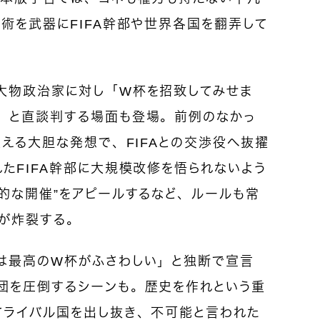
術を武器にFIFA幹部や世界各国を翻弄して
大物政治家に対し「W杯を招致してみせま
」と直談判する場面も登場。前例のなかっ
変える大胆な発想で、FIFAとの交渉役へ抜擢
たFIFA幹部に大規模改修を悟られないよう
的な開催”をアピールするなど、ルールも常
が炸裂する。
は最高のW杯がふさわしい」と独断で宣言
団を圧倒するシーンも。歴史を作れという重
てライバル国を出し抜き、不可能と言われた