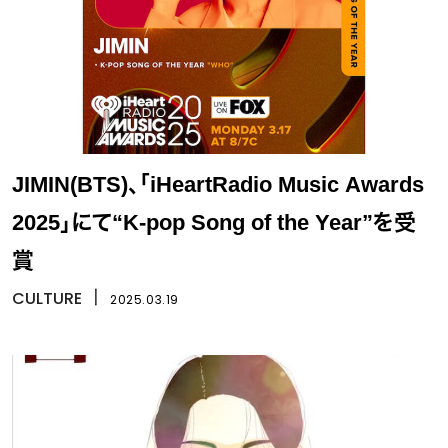
JIMIN(BTS)、「iHeartRadio Music Awards
2025」にて“K-pop Song of the Year”を受
賞
CULTURE
丨
2025.03.19