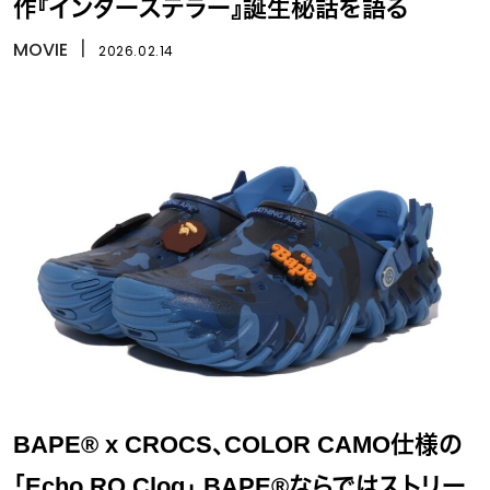
作『インターステラー』誕生秘話を語る
MOVIE
丨
2026.02.14
BAPE® x CROCS、COLOR CAMO仕様の
「Echo RO Clog」 BAPE®ならではストリー