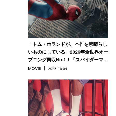
「トム・ホランドが、本作を素晴らし
いものにしている」2026年全世界オー
プニング興収No.1！『スパイダーマ
ン：ブランド・ニュー・デイ』
MOVIE
丨
2026.08.04