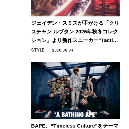
ジェイデン・スミスが手がける「クリ
スチャン ルブタン 2026年秋冬コレク
ション」より新作スニーカー“Tactical
Skate”が登場
STYLE
丨
2026.08.04
BAPE、“Timeless Culture”をテーマ