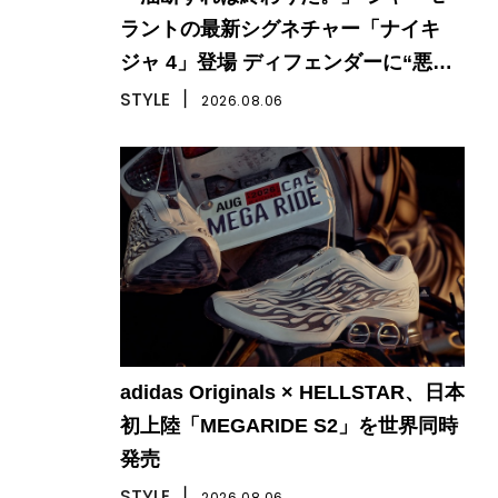
ラントの最新シグネチャー「ナイキ
ジャ 4」登場 ディフェンダーに“悪
夢”をもたらす一足
STYLE
丨
2026.08.06
adidas Originals × HELLSTAR、日本
初上陸「MEGARIDE S2」を世界同時
発売
STYLE
丨
2026.08.06