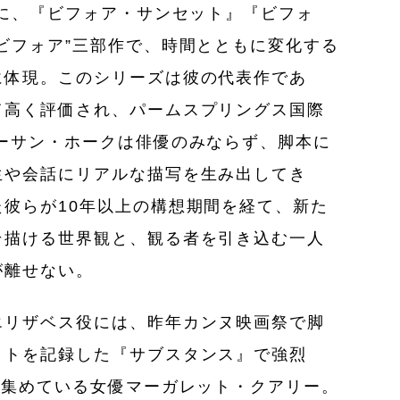
りに、『ビフォア・サンセット』『ビフォ
ビフォア”三部作で、時間とともに変化する
に体現。このシリーズは彼の代表作であ
て高く評価され、パームスプリングス国際
ーサン・ホークは俳優のみならず、脚本に
生や会話にリアルな描写を生み出してき
彼らが10年以上の構想期間を経て、新た
そ描ける世界観と、観る者を引き込む一人
が離せない。
エリザベス役には、昨年カンヌ映画祭で脚
ットを記録した『サブスタンス』で強烈
を集めている女優マーガレット・クアリー。