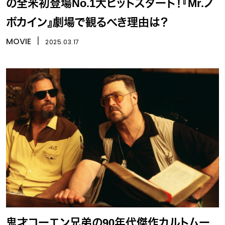
の全米初登場No.1大ヒットスタート！『Mr.ノ
ボカイン』劇場で観るべき理由は？
MOVIE
丨
2025.03.17
鬼才コーエン兄弟の90年代傑作カルトムー