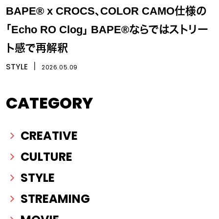
BAPE® x CROCS、COLOR CAMO仕様の
「Echo RO Clog」 BAPE®ならではストリー
ト感で再解釈
STYLE
丨
2026.05.09
CATEGORY
CREATIVE
CULTURE
STYLE
STREAMING