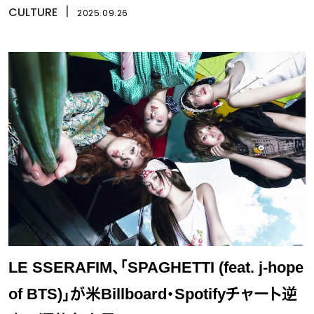
CULTURE
丨
2025.09.26
LE SSERAFIM、「SPAGHETTI (feat. j-hope
of BTS)」が米Billboard・Spotifyチャート逆