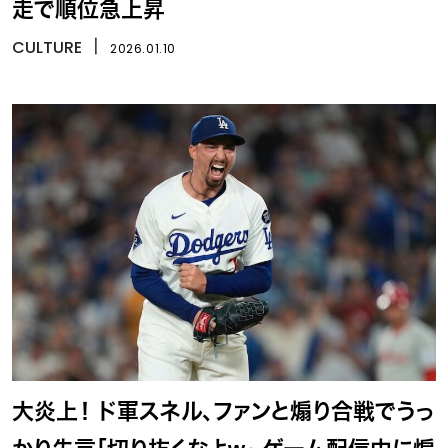
走で順位急上昇
CULTURE
丨
2026.01.10
大炎上！ ド軍スネル、ファンと煽り合戦でうっ