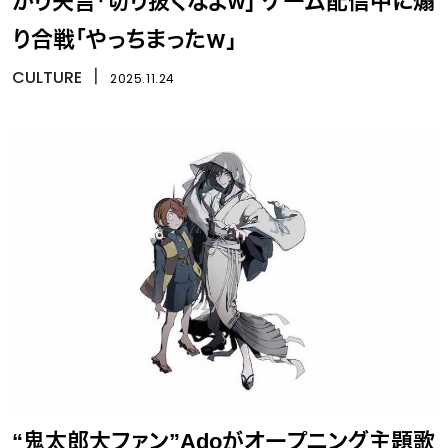
かり失言「切り抜くなよw」 ゲーム配信中に煽
り合戦「やっちまったｗ」
CULTURE
丨
2025.11.24
“鬼太郎大ファン”Adoがオープニング主題歌