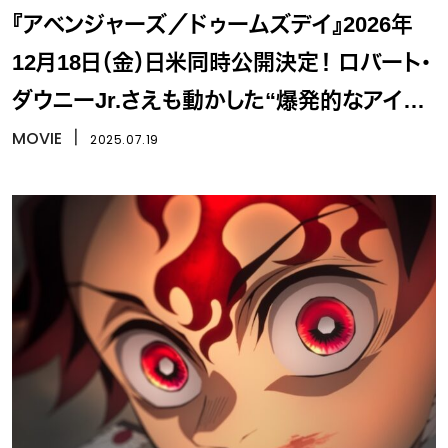
『アベンジャーズ／ドゥームズデイ』2026年
12月18日（金）日米同時公開決定！ ロバート・
ダウニーJr.さえも動かした“爆発的なアイデ
ア”とは何か？
MOVIE
丨
2025.07.19