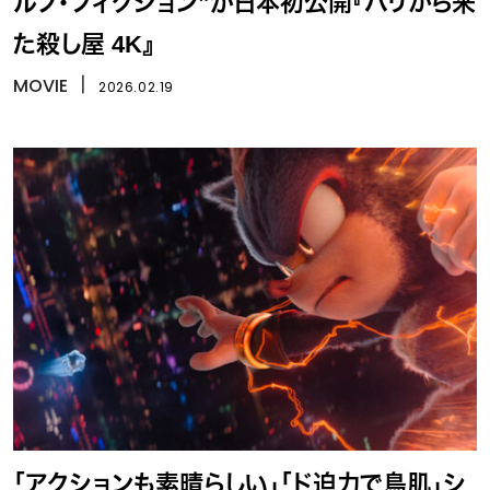
ルプ・フィクション”が日本初公開『パリから来
た殺し屋 4K』
MOVIE
丨
2026.02.19
「アクションも素晴らしい」「ド迫力で鳥肌」シ