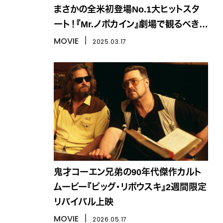
まさかの全米初登場No.1大ヒットスタ
ート！『Mr.ノボカイン』劇場で観るべき理
由は？
MOVIE
丨
2025.03.17
鬼才コーエン兄弟の90年代傑作カルト
ムービー『ビッグ・リボウスキ』2週間限定
リバイバル上映
MOVIE
丨
2026.05.17