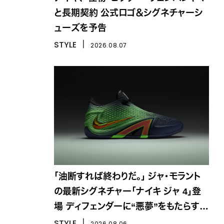
と長期契約 公式ロゴ＆シグネチャーシ
ューズを予告
STYLE
丨
2026.08.07
「油断すれば終わりだ。」 ジャ・モラント
の最新シグネチャー「ナイキ ジャ 4」登
場 ディフェンダーに“悪夢”をもたらす一
足
STYLE
丨
2026.08.06