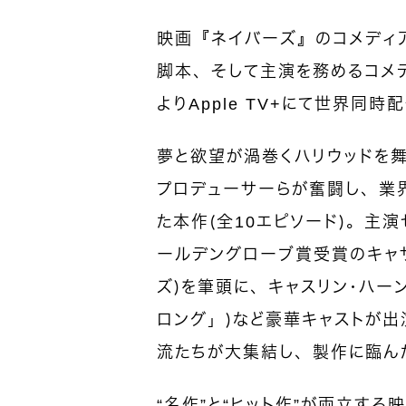
映画『ネイバーズ』のコメディ
脚本、そして主演を務めるコメデ
よりApple TV+にて世界同時
夢と欲望が渦巻くハリウッドを舞
プロデューサーらが奮闘し、業
た本作（全10エピソード）。主
ールデングローブ賞受賞のキャサ
ズ）を筆頭に、キャスリン・ハー
ロング」）など豪華キャストが
流たちが大集結し、製作に臨ん
“名作”と“ヒット作”が両立する