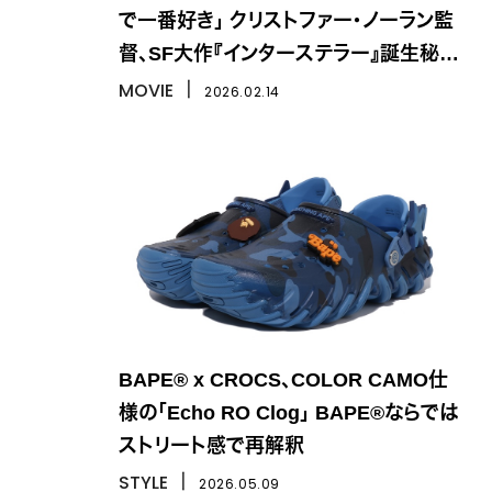
で一番好き」 クリストファー・ノーラン監
督、SF大作『インターステラー』誕生秘話
を語る
MOVIE
丨
2026.02.14
BAPE® x CROCS、COLOR CAMO仕
様の「Echo RO Clog」 BAPE®ならでは
ストリート感で再解釈
STYLE
丨
2026.05.09