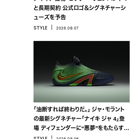
と長期契約 公式ロゴ＆シグネチャーシ
ューズを予告
STYLE
丨
2026.08.07
「油断すれば終わりだ。」 ジャ・モラント
の最新シグネチャー「ナイキ ジャ 4」登
場 ディフェンダーに“悪夢”をもたらす一
足
STYLE
丨
2026.08.06