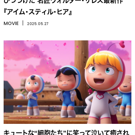
びつづけた 名匠ウォルター・サレス最新作
『アイム・スティル・ヒア』
MOVIE
丨
2025.05.27
キュートな“細胞たち”に笑って泣いて癒され