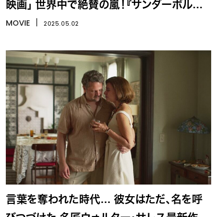
映画」 世界中で絶賛の嵐！『サンダーボルツ
*』
MOVIE
丨
2025.05.02
言葉を奪われた時代… 彼女はただ、名を呼