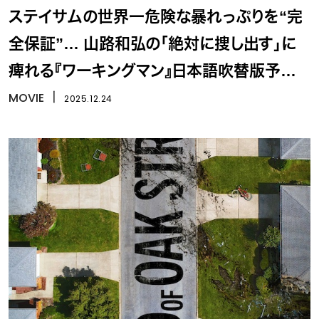
ステイサムの世界一危険な暴れっぷりを“完
全保証”… 山路和弘の「絶対に捜し出す」に
痺れる『ワーキングマン』日本語吹替版予告
編
MOVIE
丨
2025.12.24