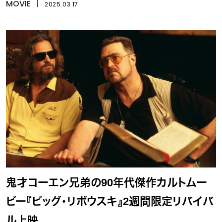
MOVIE
丨
2025.03.17
鬼才コーエン兄弟の90年代傑作カルトムー
ビー『ビッグ・リボウスキ』2週間限定リバイバ
ル上映