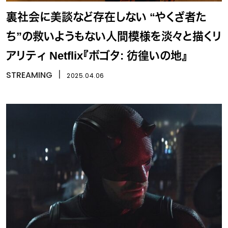
裏社会に美談など存在しない “やくざ者た
ち”の救いようもない人間模様を淡々と描くリ
アリティ Netflix『ボゴタ: 彷徨いの地』
STREAMING
丨
2025.04.06