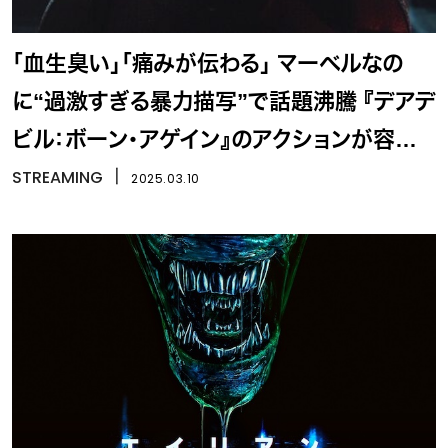
「血生臭い」「痛みが伝わる」 マーベルなの
に“過激すぎる暴力描写”で話題沸騰 『デアデ
ビル：ボーン・アゲイン』のアクションが容赦
ない
STREAMING
丨
2025.03.10