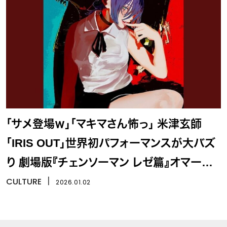
「サメ登場ｗ」「マキマさん怖っ」 米津玄師
「IRIS OUT」世界初パフォーマンスが大バズ
り 劇場版『チェンソーマン レゼ篇』オマージ
ュにファン大歓喜
CULTURE
丨
2026.01.02