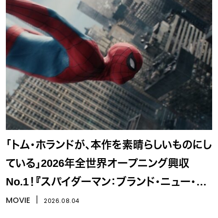
「トム・ホランドが、本作を素晴らしいものにし
ている」2026年全世界オープニング興収
No.1！『スパイダーマン：ブランド・ニュー・デ
イ』
MOVIE
丨
2026.08.04