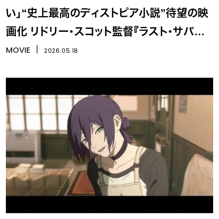
い」“史上最高のディストピア小説”待望の映
画化 リドリー・スコット監督『ラスト・サバイ
バー』
MOVIE
丨
2026.05.18