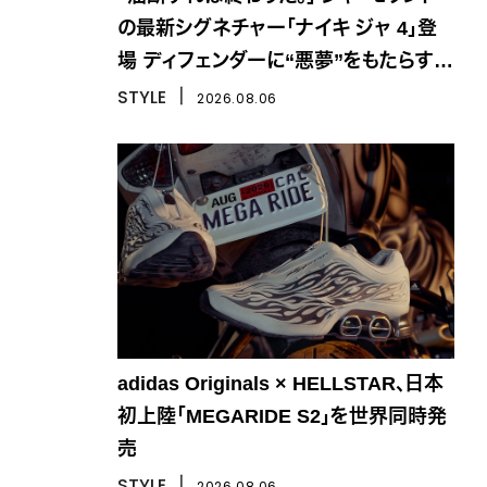
の最新シグネチャー「ナイキ ジャ 4」登
場 ディフェンダーに“悪夢”をもたらす一
足
STYLE
丨
2026.08.06
adidas Originals × HELLSTAR、日本
初上陸「MEGARIDE S2」を世界同時発
売
STYLE
丨
2026.08.06