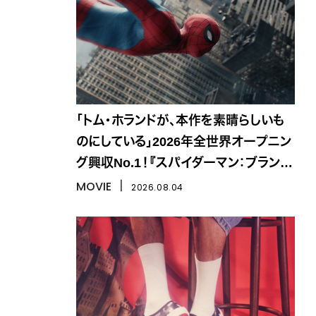
「トム・ホランドが、本作を素晴らしいも
のにしている」2026年全世界オープニン
グ興収No.1！『スパイダーマン：ブラン
ド・ニュー・デイ』
MOVIE
丨
2026.08.04