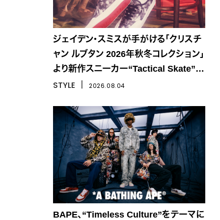
ジェイデン・スミスが手がける「クリスチ
ャン ルブタン 2026年秋冬コレクション」
より新作スニーカー“Tactical Skate”が
登場
STYLE
丨
2026.08.04
BAPE、“Timeless Culture”をテーマに