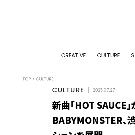
CREATIVE
CULTURE
S
TOP
>
CULTURE
CULTURE
丨
2025.07.27
新曲「HOT SAUC
BABYMONSTE
ションを展開