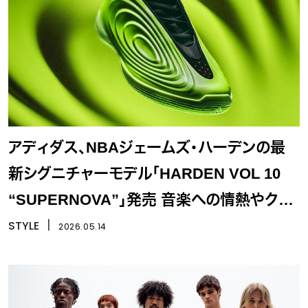
アディダス、NBAジェームズ・ハーデンの最
新シグニチャーモデル「HARDEN VOL 10
“SUPERNOVA”」発売 音楽への情熱やクリ
エイティビティを表現
STYLE
丨
2026.05.14