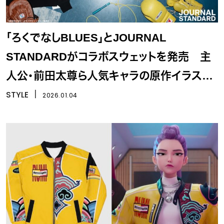
「ろくでなしBLUES」とJOURNAL
STANDARDがコラボスウェットを発売 主
人公・前田太尊ら人気キャラの原作イラスト
を使用
STYLE
丨
2026.01.04