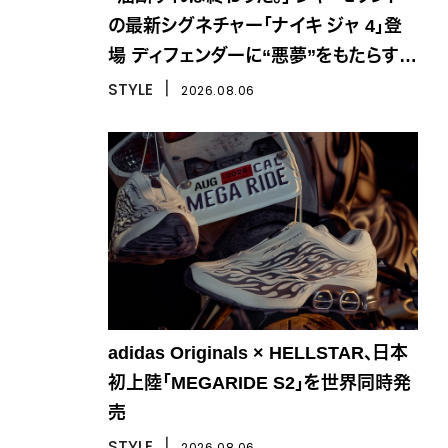
の最新シグネチャー「ナイキ ジャ 4」登
場 ディフェンダーに“悪夢”をもたらす一
足
STYLE
丨
2026.08.06
adidas Originals × HELLSTAR、日本
初上陸「MEGARIDE S2」を世界同時発
売
STYLE
丨
2026.08.06