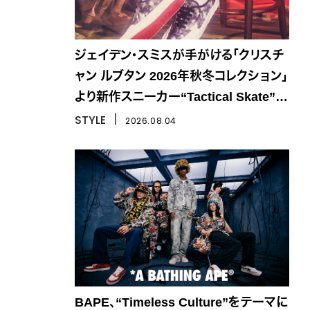
ジェイデン・スミスが手がける「クリスチ
ャン ルブタン 2026年秋冬コレクション」
より新作スニーカー“Tactical Skate”が
登場
STYLE
丨
2026.08.04
BAPE、“Timeless Culture”をテーマに