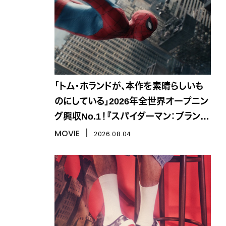
「トム・ホランドが、本作を素晴らしいも
のにしている」2026年全世界オープニン
グ興収No.1！『スパイダーマン：ブラン
ド・ニュー・デイ』
MOVIE
丨
2026.08.04