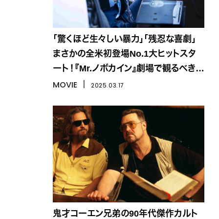
「驚くほど生々しい暴力」「残忍な喜劇」
まさかの全米初登場No.1大ヒットスタ
ート！『Mr.ノボカイン』劇場で観るべき理
由は？
MOVIE
丨
2025.03.17
鬼才コーエン兄弟の90年代傑作カルト