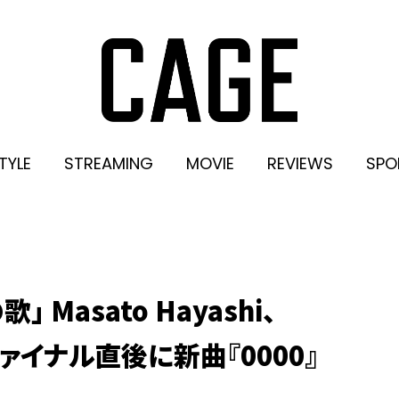
TYLE
STREAMING
MOVIE
REVIEWS
SPO
Masato Hayashi、
」ファイナル直後に新曲『0000』