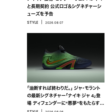
と長期契約 公式ロゴ＆シグネチャーシ
ューズを予告
STYLE
丨
2026.08.07
「油断すれば終わりだ。」 ジャ・モラント
の最新シグネチャー「ナイキ ジャ 4」登
場 ディフェンダーに“悪夢”をもたらす一
足
STYLE
丨
2026.08.06