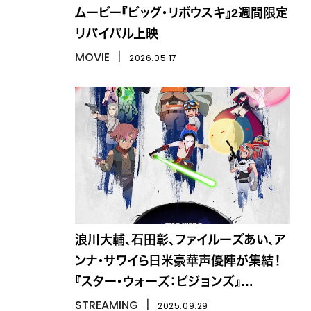
ムービー『ビッグ・リボウスキ』2週間限定
リバイバル上映
MOVIE
丨
2026.05.17
浪川大輔、石田彰、ファイルーズあい、ア
ンナ・サワイら日米豪華声優陣が集結！
『スター・ウォーズ：ビジョンズ』
Volume3
STREAMING
丨
2025.09.29